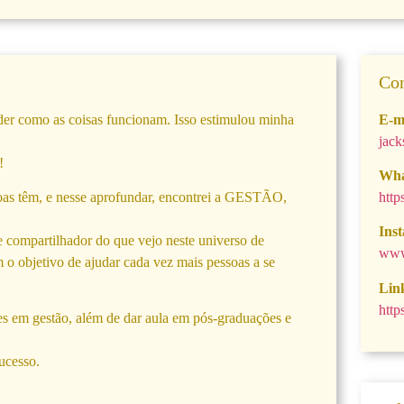
Con
der como as coisas funcionam. Isso estimulou minha
E-m
jac
!
Wha
oas têm, e nesse aprofundar, encontrei a GESTÃO,
htt
Ins
compartilhador do que vejo neste universo de
www
m o objetivo de ajudar cada vez mais pessoas a se
Lin
http
es em gestão, além de dar aula em pós-graduações e
ucesso.