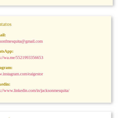
tatos
ail:
ksonfmesquita@gmail.com
tsApp:
ps://wa.me/5521993356653
tagram:
.instagram.com/eaigestor
kedin:
s://www.linkedin.com/in/jacksonmesquita/