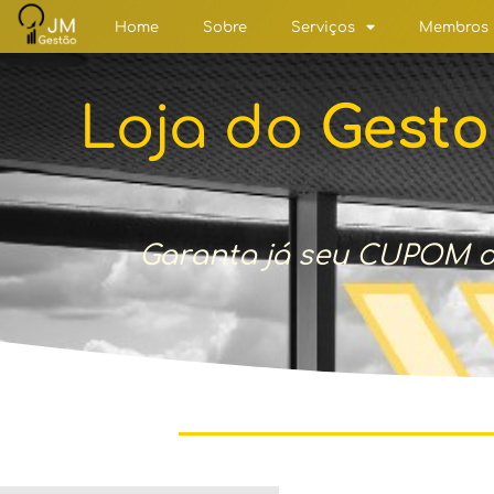
Home
Sobre
Serviços
Membros
Loja do
Gesto
Garanta já seu CUPOM de