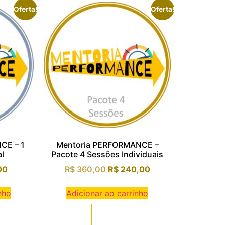
Oferta!
Oferta!
CE – 1
Mentoria PERFORMANCE –
al
Pacote 4 Sessões Individuais
00
R$
360,00
R$
240,00
nho
Adicionar ao carrinho