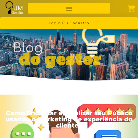
Login Ou Cadastro
Blog
do gestor
Como Encantar e Fidelizar seu Público
usando o Marketing de experiência do
cliente?