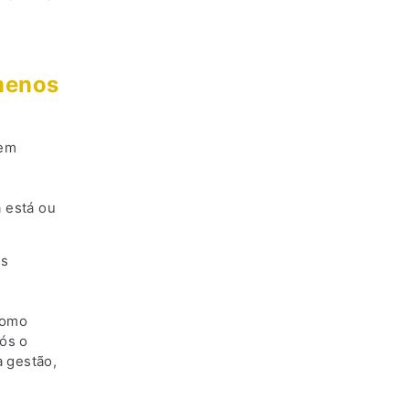
 menos
 em
s
 está ou
as
como
pós o
 gestão,