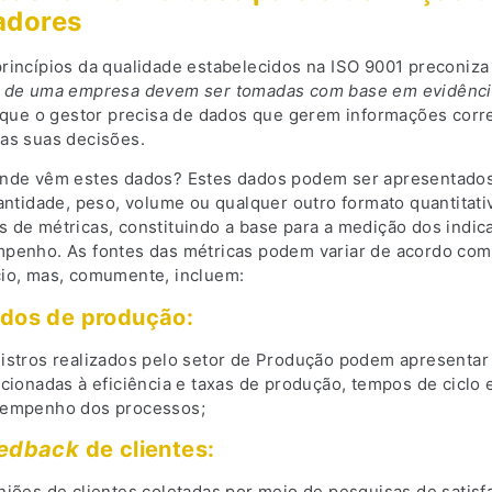
adores
rincípios da qualidade estabelecidos na ISO 9001 preconiz
 de uma empresa devem ser tomadas com base em evidênc
a que o gestor precisa de dados que gerem informações corr
as suas decisões.
nde vêm estes dados? Estes dados podem ser apresentado
antidade, peso, volume ou qualquer outro formato quantitati
 de métricas, constituindo a base para a medição dos indic
penho. As fontes das métricas podem variar de acordo com 
io, mas, comumente, incluem:
dos de produção:
istros realizados pelo setor de Produção podem apresentar
acionadas à eficiência e taxas de produção, tempos de ciclo 
empenho dos processos;
edback
de clientes:
niões de clientes coletadas por meio de pesquisas de satisf