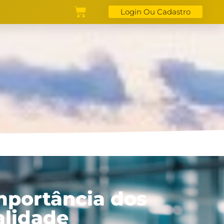
Login Ou Cadastro
mportância dos
alidade