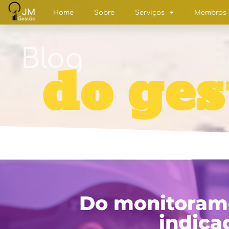
Home
Sobre
Serviços
Membros
Blog
do ges
Do monitorame
indica