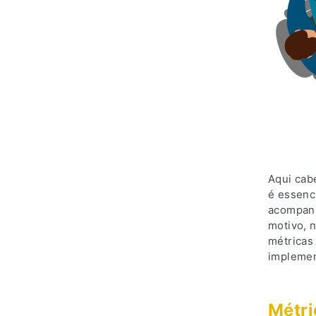
Aqui cab
é essenci
acompanh
motivo, n
métricas
implemen
Métri