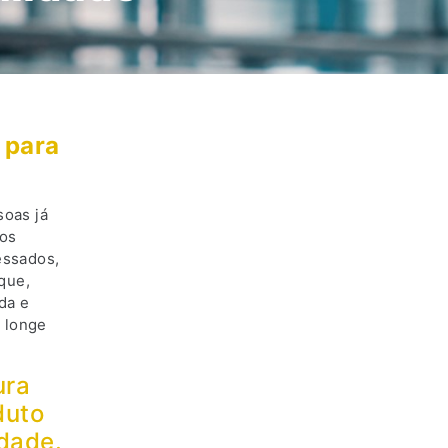
 para
oas já
mos
essados,
que,
da e
 longe
ura
duto
idade.