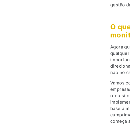
gestão da
O que
moni
Agora qu
qualquer
importan
direcion
não no c
Vamos co
empresas
requisit
implemen
base a m
cumprime
começa a