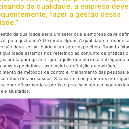
cisando da qualidade, a empresa deve
quentemente, fazer a gestão dessa
dade.”
gestão da qualidade seria um setor que a empresa deve defi
vel pela qualidade? De modo algum. A qualidade é responsa
 e não deve ser atribuída a um setor específico. Quando fa
a qualidade estamos nos referindo ao conjunto de práticas 
ão adota para garantir que aquilo que ela está entregando a
 suas expectativas. Isso inclui a definição de padrões,
cimento de métodos de controle, treinamento das pessoas e
 contínua dos processos. São vários componentes interliga
ncionar eficazmente e por isso precisam ser acompanhados
s e ajustados.