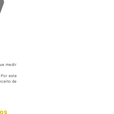
que medir
 Por este
nceito de
dos