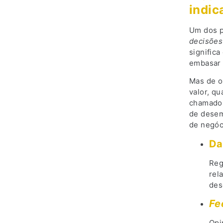
indic
Um dos p
decisões
signific
embasar 
Mas de o
valor, qu
chamados
de desem
de negóc
Da
Reg
rel
des
Fe
Opi