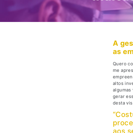
A ges
as e
Quero co
me apres
empreend
altos in
algumas 
gerar es
desta vis
“Cost
proce
aos s