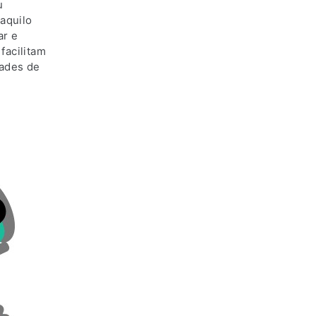
u
 aquilo
ar e
facilitam
dades de