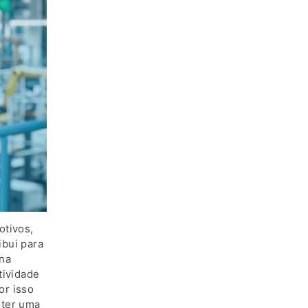
otivos,
ibui para
na
tividade
or isso
 ter uma