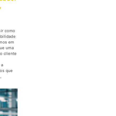
,
nir como
bilidade
lamos em
que uma
o cliente
 a
dos que
,