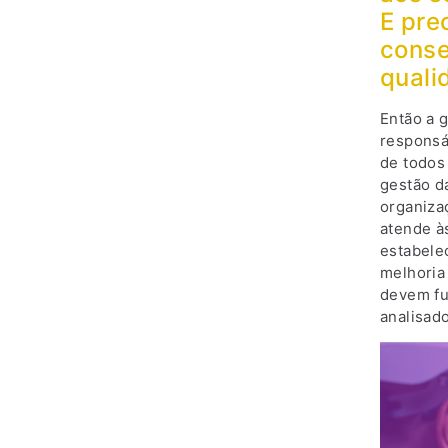
E pre
conse
quali
Então a 
responsá
de todos
gestão d
organizaç
atende às
estabele
melhoria
devem fu
analisado