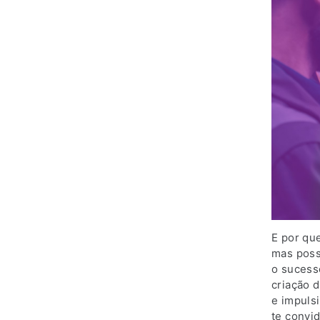
E por qu
mas poss
o sucess
criação d
e impuls
te convi