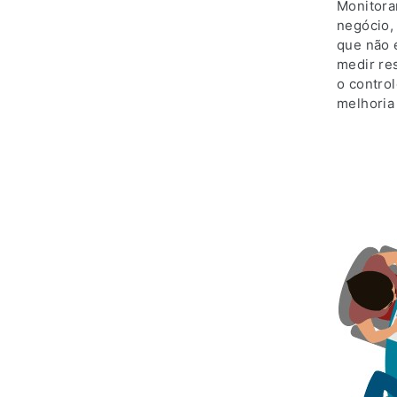
Monitora
negócio,
que não 
medir re
o contro
melhoria