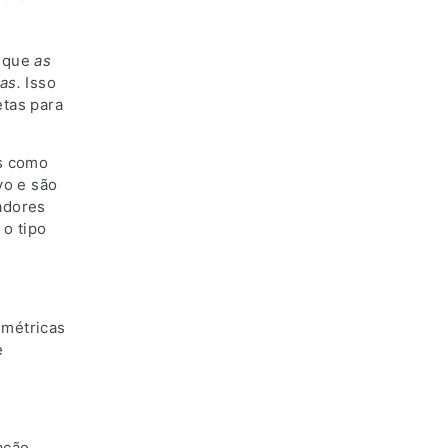
a que
as
ias.
Isso
etas para
s como
vo e são
adores
o tipo
 métricas
e
ação,