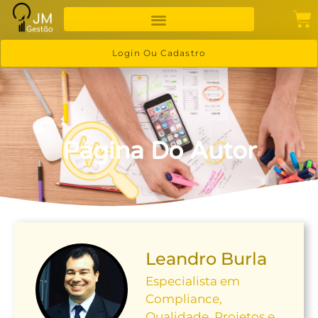
Login Ou Cadastro
Página Do Autor
Leandro Burla
Especialista em
Compliance,
Qualidade, Projetos e